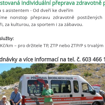
istovaná individuální přeprava zdravotně 
a s asistentem - Od dveří ke dveřím
íme nonstop přepravu zdravotně postižených 
ři, za kulturou, za sportem i za zábavou.
služby:
 Kč/km – pro držitele TP, ZTP nebo ZTP/P s trval
návky a více informací na tel. č. 603 466 