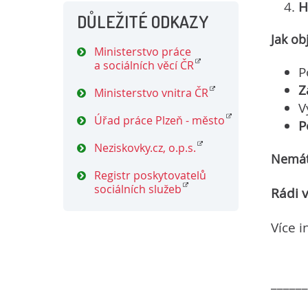
H
DŮLEŽITÉ ODKAZY
Jak ob
Ministerstvo práce
a sociálních věcí ČR
P
Z
Ministerstvo vnitra ČR
V
Úřad práce Plzeň - město
P
Neziskovky.cz, o.p.s.
Nemát
Registr poskytovatelů
sociálních služeb
Rádi 
Více 
______