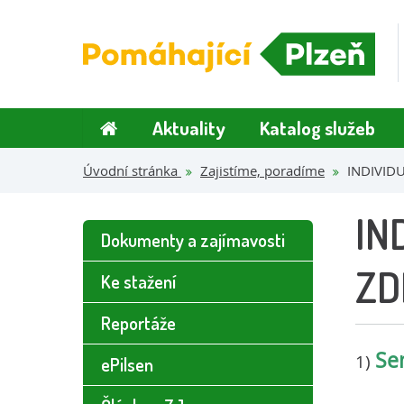
Aktuality
Katalog služeb
Úvodní stránka
Zajistíme, poradíme
INDIVID
IN
Dokumenty a zajímavosti
ZD
Ke stažení
Reportáže
Se
1)
ePilsen