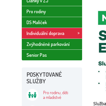
Články v ZJ
Pro rodiny
DS Malíček
Individuální doprava
Zvýhodněné parkování
Senior Pas
POSKYTOVANÉ
SLUŽBY
Pro rodinu, děti
a mladistvé
Služba