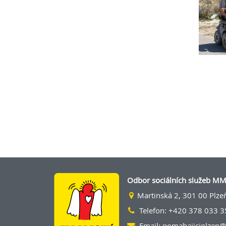
Odbor sociálních služeb M
Martinská 2, 301 00 Plze
Telefon: +420 378 033 3
Email:
pomahajiciplzen@