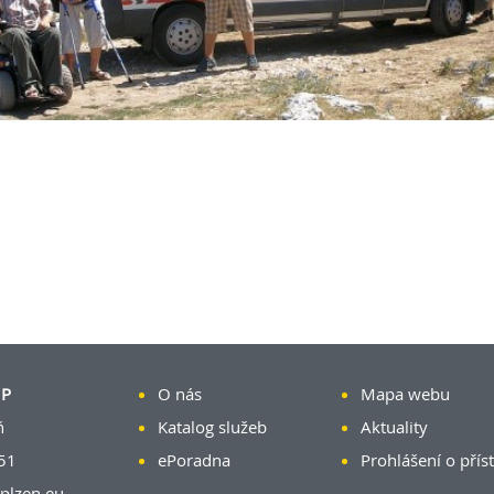
MP
O nás
Mapa webu
ň
Katalog služeb
Aktuality
51
ePoradna
Prohlášení o přís
plzen.eu