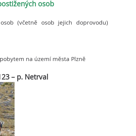
postižených osob
osob (včetně osob jejich doprovodu)
ým pobytem na území města Plzně
123 – p. Netrva
l