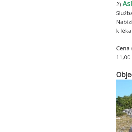
As
2)
Služb
Nabíz
k léka
Cena 
11,00
Objed