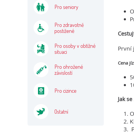
Pro seniory
O
P
Pro zdravotně
postižené
Cestuj
Pro osoby v obtížné
První 
situaci
Cena jíz
Pro ohrožené
závislostí
5
1
Pro cizince
Jak se
Ostatní
O
K
P