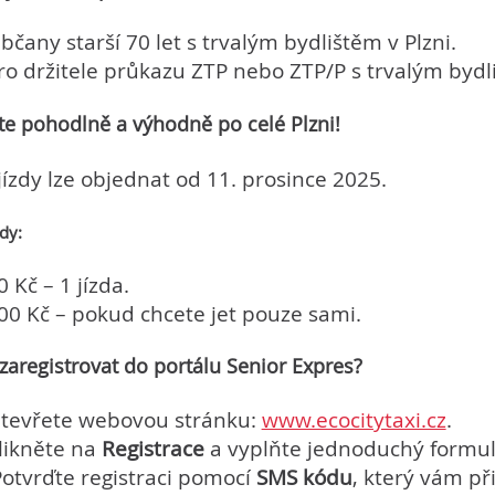
bčany starší 70 let s trvalým bydlištěm v Plzni.
ro držitele průkazu ZTP nebo ZTP/P s trvalým bydli
te pohodlně a výhodně po celé Plzni!
jízdy lze objednat od 11. prosince 2025.
dy:
0 Kč – 1 jízda.
00 Kč – pokud chcete jet pouze sami.
 zaregistrovat do portálu Senior Expres?
tevřete webovou stránku:
www.ecocitytaxi.cz
.
likněte na
Registrace
a vyplňte jednoduchý formulá
otvrďte registraci pomocí
SMS kódu
, který vám př