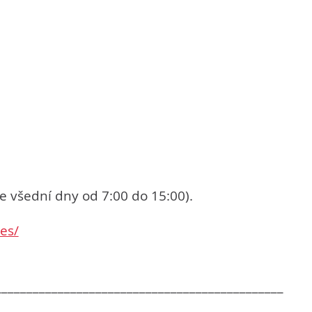
e všední dny od 7:00 do 15:00).
es/
______________________________________________