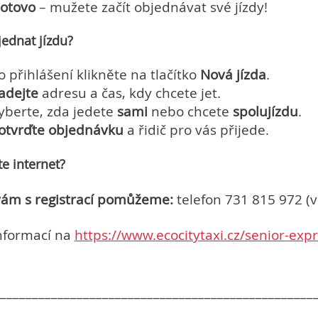
otovo
– mužete začít objednávat své jízdy!
jednat jízdu?
o přihlášení klikněte na tlačítko
Nová jízda
.
adejte
adresu a čas, kdy chcete jet.
yberte, zda jedete
sami
nebo chcete
spolujízdu
.
otvrďte objednávku
a řidič pro vás přijede.
e internet?
vám s registrací pomůžeme:
telefon 731 815 972 (v
informací na
https://www.ecocitytaxi.cz/senior-expr
_________________________________________________